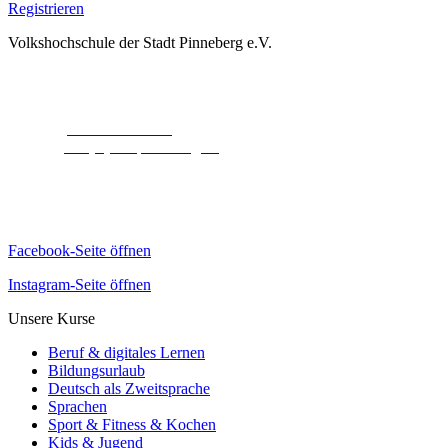
Registrieren
Volkshochschule der Stadt Pinneberg e.V.
Am Rathaus 3
25421 Pinneberg
Telefon:
04101-211-7001
E-Mail:
info(at)vhs-pinneberg.de
Facebook-Seite öffnen
Instagram-Seite öffnen
Unsere Kurse
Beruf & digitales Lernen
Bildungsurlaub
Deutsch als Zweitsprache
Sprachen
Sport & Fitness & Kochen
Kids & Jugend